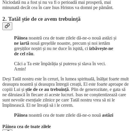
Niciodată nu a fost și nu va fi o perioadă mai prosperă, mai
minunată decât cea în care Isus Hristos va domni pe pământ.
2. Tatăl știe de ce avem trebuință
Pâinea
noastră cea de toate zilele dă-ne-o nouă astăzi și
ne iartă
nouă greșelile noastre, precum și noi iertăm
greșiților noștri și nu ne duce în ispită, ci
izbăvește-ne
de cel rău
.
Căci a Ta este împărăția și puterea și slava în veci.
Amin!
Deși Tatăl nostru este în ceruri, în lumea spirituală, înălțat foarte mult
deasupra noastră și deasupra întregii creații, El este foarte aproape de
copiii Lui și
știe de ce au trebuință
. Plin de generozitate, e gata să
ne dăruiască în fiecare zi aceste lucruri. Isus ne conștientizează care
sunt nevoile esențiale zilnice pe care Tatăl nostru vrea să ni le
împlinească. El ne învață să i le cerem.
Pâinea
noastră cea de toate zilele dă-ne-o nouă
astăzi
Pâinea cea de toate zilele