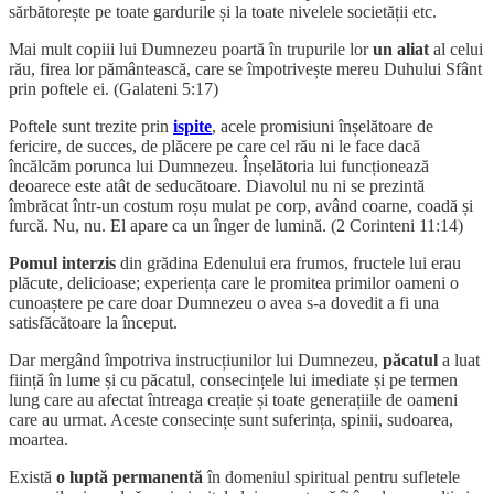
sărbătorește pe toate gardurile și la toate nivelele societății etc.
Mai mult copiii lui Dumnezeu poartă în trupurile lor
un aliat
al celui
rău, firea lor pământească, care se împotrivește mereu Duhului Sfânt
prin poftele ei. (Galateni 5:17)
Poftele sunt trezite prin
ispite
, acele promisiuni înșelătoare de
fericire, de succes, de plăcere pe care cel rău ni le face dacă
încălcăm porunca lui Dumnezeu. Înșelătoria lui funcționează
deoarece este atât de seducătoare. Diavolul nu ni se prezintă
îmbrăcat într-un costum roșu mulat pe corp, având coarne, coadă și
furcă. Nu, nu. El apare ca un înger de lumină. (2 Corinteni 11:14)
Pomul interzis
din grădina Edenului era frumos, fructele lui erau
plăcute, delicioase; experiența care le promitea primilor oameni o
cunoaștere pe care doar Dumnezeu o avea s-a dovedit a fi una
satisfăcătoare la început.
Dar mergând împotriva instrucțiunilor lui Dumnezeu,
păcatul
a luat
ființă în lume și cu păcatul, consecințele lui imediate și pe termen
lung care au afectat întreaga creație și toate generațiile de oameni
care au urmat. Aceste consecințe sunt suferința, spinii, sudoarea,
moartea.
Există
o luptă permanentă
în domeniul spiritual pentru sufletele