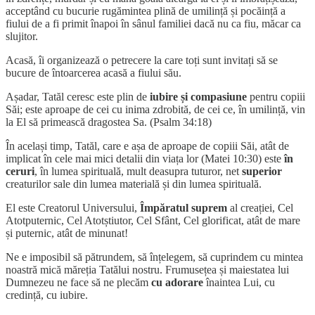
acceptând cu bucurie rugămintea plină de umilință și pocăință a
fiului de a fi primit înapoi în sânul familiei dacă nu ca fiu, măcar ca
slujitor.
Acasă, îi organizează o petrecere la care toți sunt invitați să se
bucure de întoarcerea acasă a fiului său.
Așadar, Tatăl ceresc este plin de
iubire și compasiune
pentru copiii
Săi; este aproape de cei cu inima zdrobită, de cei ce, în umilință, vin
la El să primească dragostea Sa. (Psalm 34:18)
În același timp, Tatăl, care e așa de aproape de copiii Săi, atât de
implicat în cele mai mici detalii din viața lor (Matei 10:30) este
în
ceruri
, în lumea spirituală, mult deasupra tuturor, net
superior
creaturilor sale din lumea materială și din lumea spirituală.
El este Creatorul Universului,
Împăratul suprem
al creației, Cel
Atotputernic, Cel Atotștiutor, Cel Sfânt, Cel glorificat, atât de mare
și puternic, atât de minunat!
Ne e imposibil să pătrundem, să înțelegem, să cuprindem cu mintea
noastră mică măreția Tatălui nostru. Frumusețea și maiestatea lui
Dumnezeu ne face să ne plecăm
cu adorare
înaintea Lui, cu
credință, cu iubire.