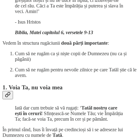
greșiților noștri și nu ne duce în ispită, ci izbăvește-ne
de cel rău. Căci a Ta este împărăția și puterea și slava în
veci. Amin!’
- Isus Hristos
Biblia, Matei capitolul 6, versetele 9-13
Vedem în structura rugăciunii
două părți importante
:
Cum să ne rugăm ca și niște copii de Dumnezeu (nu ca și
păgânii)
Cum să ne rugăm pentru nevoile zilnice pe care Tatăl știe că le
avem.
1. Voia Ta, nu voia mea
Iată dar cum trebuie să vă rugați: ‘
Tatăl nostru care
ești în ceruri!
Sfințească-se Numele Tău; vie Împărăția
Ta; facă-se voia Ta, precum în cer și pe pământ.
În primul rând, Isus îi învață pe credincioși să i se adreseze lui
Dumnezeu cu numele de
Tată
.