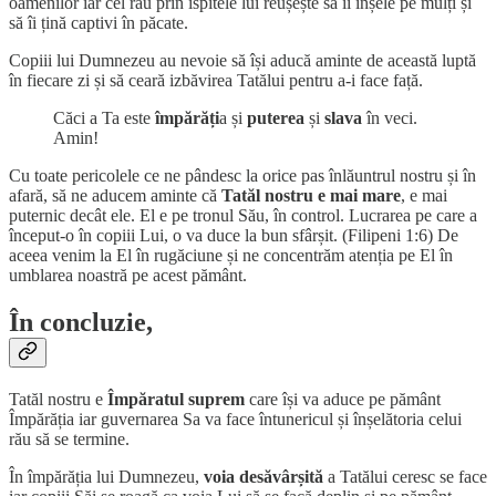
oamenilor iar cel rău prin ispitele lui reușește să îi înșele pe mulți și
să îi țină captivi în păcate.
Copiii lui Dumnezeu au nevoie să își aducă aminte de această luptă
în fiecare zi și să ceară izbăvirea Tatălui pentru a-i face față.
Căci a Ta este
împărăți
a și
puterea
și
slava
în veci.
Amin!
Cu toate pericolele ce ne pândesc la orice pas înlăuntrul nostru și în
afară, să ne aducem aminte că
Tatăl nostru e mai mare
, e mai
puternic decât ele. El e pe tronul Său, în control. Lucrarea pe care a
început-o în copiii Lui, o va duce la bun sfârșit. (Filipeni 1:6) De
aceea venim la El în rugăciune și ne concentrăm atenția pe El în
umblarea noastră pe acest pământ.
În concluzie,
Tatăl nostru e
Împăratul
suprem
care își va aduce pe pământ
Împărăția iar guvernarea Sa va face întunericul și înșelătoria celui
rău să se termine.
În împărăția lui Dumnezeu,
voia
desăvârșită
a Tatălui ceresc se face