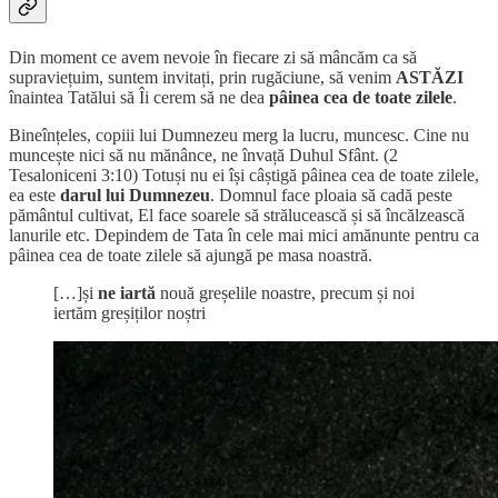
Din moment ce avem nevoie în fiecare zi să mâncăm ca să
supraviețuim, suntem invitați, prin rugăciune, să venim
ASTĂZI
înaintea Tatălui să Îi cerem să ne dea
pâinea cea de toate zilele
.
Bineînțeles, copiii lui Dumnezeu merg la lucru, muncesc. Cine nu
muncește nici să nu mănânce, ne învață Duhul Sfânt. (2
Tesaloniceni 3:10) Totuși nu ei își câștigă pâinea cea de toate zilele,
ea este
darul lui Dumnezeu
. Domnul face ploaia să cadă peste
pământul cultivat, El face soarele să strălucească și să încălzească
lanurile etc. Depindem de Tata în cele mai mici amănunte pentru ca
pâinea cea de toate zilele să ajungă pe masa noastră.
[…]și
ne iartă
nouă greșelile noastre, precum și noi
iertăm greșiților noștri