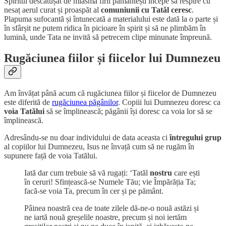
Spiritul descătușat de miasma firii pământești începe să respire cu
nesaț aerul curat și proaspăt al
comuniunii cu Tatăl ceresc
.
Plapuma sufocantă și întunecată a materialului este dată la o parte și
în sfârșit ne putem ridica în picioare în spirit și să ne plimbăm în
lumină, unde Tata ne invită să petrecem clipe minunate împreună.
Rugăciunea fiilor și fiicelor lui Dumnezeu
Am învățat până acum că rugăciunea fiilor și fiicelor de Dumnezeu
este diferită de
rugăciunea păgânilor
. Copiii lui Dumnezeu doresc ca
voia Tatălui
să se împlinească; păgânii își doresc ca voia lor să se
împlinească.
Adresându-se nu doar individului de data aceasta ci
întregului grup
al copiilor lui Dumnezeu, Isus ne învață cum să ne rugăm în
supunere față de voia Tatălui.
Iată dar cum trebuie să vă rugați: ‘Tatăl
nostru
care ești
în ceruri! Sfințească-se Numele Tău; vie Împărăția Ta;
facă-se voia Ta, precum în cer și pe pământ.
Pâinea noastră cea de toate zilele dă-ne-o nouă astăzi și
ne iartă nouă greșelile noastre, precum și noi iertăm