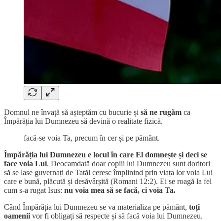
Domnul ne învață să așteptăm cu bucurie și
să ne rugăm
ca
Împărăția lui Dumnezeu să devină o realitate fizică.
facă-se voia Ta, precum în cer și pe pământ.
Împărăția lui Dumnezeu e locul în care El domnește și deci se
face voia Lui
. Deocamdată doar copiii lui Dumnezeu sunt doritori
să se lase guvernați de Tatăl ceresc împlinind prin viața lor voia Lui
care e bună, plăcută și desăvârșită (Romani 12:2). Ei se roagă la fel
cum s-a rugat Isus:
nu voia mea să se facă, ci voia Ta.
Când Împărăția lui Dumnezeu se va materializa pe pământ,
toți
oamenii
vor fi obligați să respecte și să facă voia lui Dumnezeu.