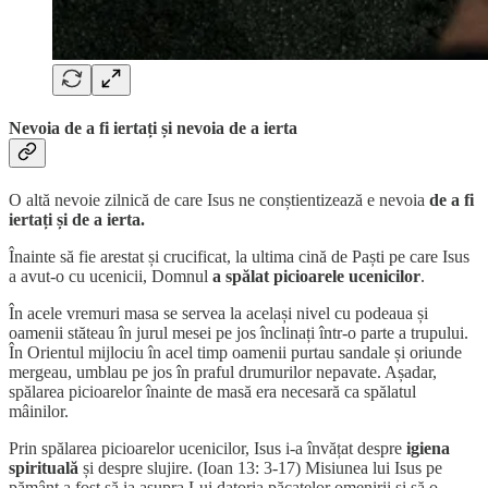
Nevoia de a fi iertați și nevoia de a ierta
O altă nevoie zilnică de care Isus ne conștientizează e nevoia
de a fi
iertați și de a ierta.
Înainte să fie arestat și crucificat, la ultima cină de Paști pe care Isus
a avut-o cu ucenicii, Domnul
a spălat picioarele ucenicilor
.
În acele vremuri masa se servea la același nivel cu podeaua și
oamenii stăteau în jurul mesei pe jos înclinați într-o parte a trupului.
În Orientul mijlociu în acel timp oamenii purtau sandale și oriunde
mergeau, umblau pe jos în praful drumurilor nepavate. Așadar,
spălarea picioarelor înainte de masă era necesară ca spălatul
mâinilor.
Prin spălarea picioarelor ucenicilor, Isus i-a învățat despre
igiena
spirituală
și despre slujire. (Ioan 13: 3-17) Misiunea lui Isus pe
pământ a fost să ia asupra Lui datoria păcatelor omenirii și să o