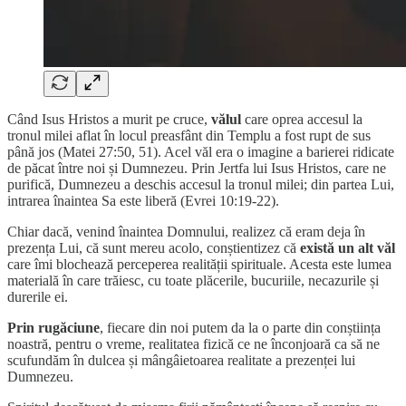
Când Isus Hristos a murit pe cruce,
vălul
care oprea accesul la
tronul milei aflat în locul preasfânt din Templu a fost rupt de sus
până jos (Matei 27:50, 51). Acel văl era o imagine a barierei ridicate
de păcat între noi și Dumnezeu. Prin Jertfa lui Isus Hristos, care ne
purifică, Dumnezeu a deschis accesul la tronul milei; din partea Lui,
intrarea înaintea Sa este liberă (Evrei 10:19-22).
Chiar dacă, venind înaintea Domnului, realizez că eram deja în
prezența Lui, că sunt mereu acolo, conștientizez că
există un alt văl
care îmi blochează perceperea realității spirituale. Acesta este lumea
materială în care trăiesc, cu toate plăcerile, bucuriile, necazurile și
durerile ei.
Prin rugăciune
, fiecare din noi putem da la o parte din conștiința
noastră, pentru o vreme, realitatea fizică ce ne înconjoară ca să ne
scufundăm în dulcea și mângâietoarea realitate a prezenței lui
Dumnezeu.