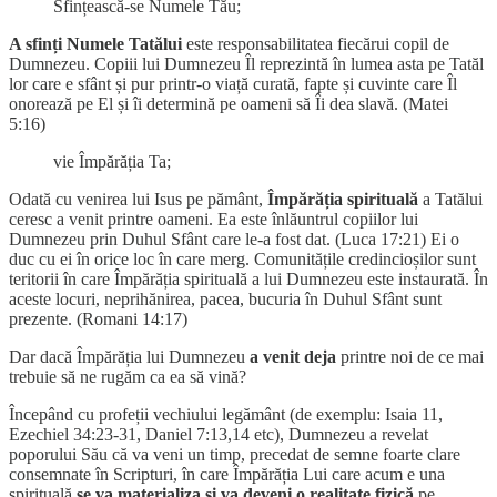
Sfințească-se Numele Tău;
A sfinți Numele Tatălui
este responsabilitatea fiecărui copil de
Dumnezeu. Copiii lui Dumnezeu Îl reprezintă în lumea asta pe Tatăl
lor care e sfânt și pur printr-o viață curată, fapte și cuvinte care Îl
onorează pe El și îi determină pe oameni să Îi dea slavă. (Matei
5:16)
vie Împărăția Ta;
Odată cu venirea lui Isus pe pământ,
Împărăția spirituală
a Tatălui
ceresc a venit printre oameni. Ea este înlăuntrul copiilor lui
Dumnezeu prin Duhul Sfânt care le-a fost dat. (Luca 17:21) Ei o
duc cu ei în orice loc în care merg. Comunitățile credincioșilor sunt
teritorii în care Împărăția spirituală a lui Dumnezeu este instaurată. În
aceste locuri, neprihănirea, pacea, bucuria în Duhul Sfânt sunt
prezente. (Romani 14:17)
Dar dacă Împărăția lui Dumnezeu
a venit deja
printre noi de ce mai
trebuie să ne rugăm ca ea să vină?
Începând cu profeții vechiului legământ (de exemplu: Isaia 11,
Ezechiel 34:23-31, Daniel 7:13,14 etc), Dumnezeu a revelat
poporului Său că va veni un timp, precedat de semne foarte clare
consemnate în Scripturi, în care Împărăția Lui care acum e una
spirituală
se va materializa și va deveni o realitate fizică
pe