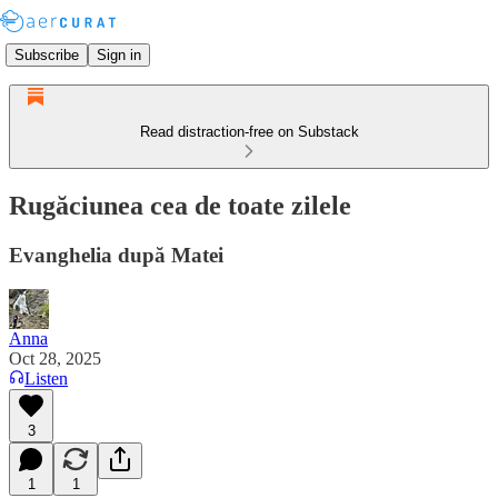
Subscribe
Sign in
Read distraction-free on Substack
Rugăciunea cea de toate zilele
Evanghelia după Matei
Anna
Oct 28, 2025
Listen
3
1
1