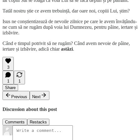
iar copiii Săi se roagă ca voia Lui să se facă deplin și pe pământ.
Tatăl nostru știe ce avem trebuință, dar oare noi, copiii Lui, știm?
Isus ne conștientizează de nevoile zilnice pe care le avem învățându-
ne cum să ne rugăm după voia lui Dumnezeu, pentru pâine, iertare și
izbăvire.
Când e timpul potrivit să ne rugăm? Când avem nevoie de pâine,
iertare și izbăvire, adică chiar
astăzi
.
3
1
1
Share
Previous
Next
Discussion about this post
Comments
Restacks