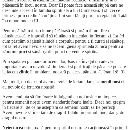
plătească în locul nostru. Doar El poate face această slujbă care ne
deschide accesul în familia spirituală a lui Dumnezeu. Toți cei ce
primesc prin credință curățirea Lui sunt făcuți puri, acceptați de Tatăl
în comuniune cu El.
Pentru că trăim într-o lume păcătoasă și purtăm în noi firea
pământească, e imposibil să rămânem imaculați în fiecare zi. La fel
cum păstrăm o igienă zilnică a corpului pentru a fi curați și sănătoși
tot la fel avem nevoie să ne facem igiena spirituală zilnică pentru
a
rămâne puri
și sănătoși din punct de vedere spiritual.
Prin spălarea picioarelor ucenicilor, Isus i-a învățat un adevăr
important: avem nevoie să fim iertați și purificați de păcatele pe care
le facem
zilnic
în umblarea noastră pe acest pământ. (1 Ioan 1:8, 9)
Mai mult, nu doar noi avem nevoie de iertare dar și
semenii noștri
au nevoie de iertarea noastră.
Avem tendința să fim foarte indulgenți cu noi înșine în timp ce
pentru semenii noștri avem standarde foarte înalte. Dacă noi greșim
în fiecare zi, de ce ne așteptăm ca semenii noștri să fie perfecți?
Avem nevoie să îi iertăm de dragul Tatălui în primul rând, dar și de
dragul nostru.
Neiertarea
este toxică pentru spiritul nostru; ea acționează în primul