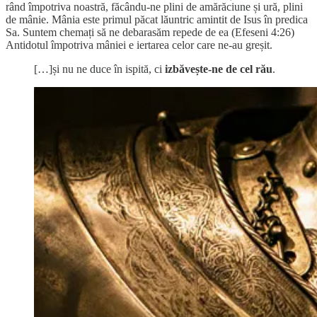
rând împotriva noastră, făcându-ne plini de amărăciune și ură, plini
de mânie. Mânia este primul păcat lăuntric amintit de Isus în predica
Sa. Suntem chemați să ne debarasăm repede de ea (Efeseni 4:26)
Antidotul împotriva mâniei e iertarea celor care ne-au greșit.
[…]și nu ne duce în ispită, ci
izbăvește-ne de cel rău
.