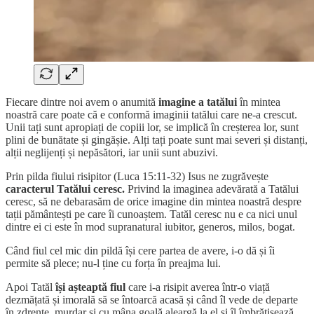
Fiecare dintre noi avem o anumită
imagine a tatălui
în mintea
noastră care poate că e conformă imaginii tatălui care ne-a crescut.
Unii tați sunt apropiați de copiii lor, se implică în creșterea lor, sunt
plini de bunătate și gingășie. Alți tați poate sunt mai severi și distanți,
alții neglijenți și nepăsători, iar unii sunt abuzivi.
Prin pilda fiului risipitor (Luca 15:11-32) Isus ne zugrăvește
caracterul Tatălui
ceresc.
Privind la imaginea adevărată a Tatălui
ceresc, să ne debarasăm de orice imagine din mintea noastră despre
tații pământești pe care îi cunoaștem. Tatăl ceresc nu e ca nici unul
dintre ei ci este în mod supranatural iubitor, generos, milos, bogat.
Când fiul cel mic din pildă își cere partea de avere, i-o dă și îi
permite să plece; nu-l ține cu forța în preajma lui.
Apoi Tatăl
își așteaptă fiul
care i-a risipit averea într-o viață
dezmățată și imorală să se întoarcă acasă și când îl vede de departe
în zdrențe, murdar și cu mâna goală aleargă la el și îl îmbrățișează,