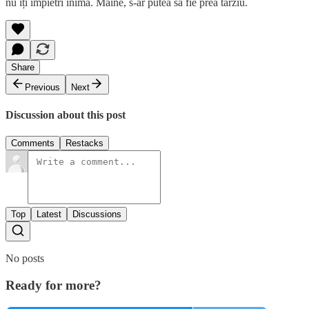
nu îți împietri inima. Maine, s-ar putea să fie prea târziu.
Share
Previous
Next
Discussion about this post
Comments
Restacks
Top
Latest
Discussions
No posts
Ready for more?