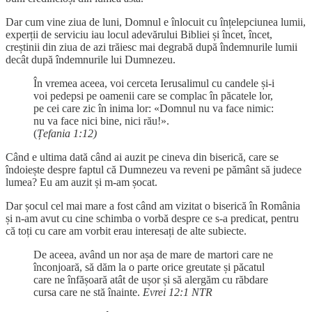
Dar cum vine ziua de luni, Domnul e înlocuit cu înțelepciunea lumii,
experții de serviciu iau locul adevărului Bibliei și încet, încet,
creștinii din ziua de azi trăiesc mai degrabă după îndemnurile lumii
decât după îndemnurile lui Dumnezeu.
În vremea aceea, voi cerceta Ierusalimul cu candele și-i
voi pedepsi pe oamenii care se complac în păcatele lor,
pe cei care zic în inima lor: «Domnul nu va face nimic:
nu va face nici bine, nici rău!».
(
Țefania 1:12)
Când e ultima dată când ai auzit pe cineva din biserică, care se
îndoiește despre faptul că Dumnezeu va reveni pe pământ să judece
lumea? Eu am auzit și m-am șocat.
Dar șocul cel mai mare a fost când am vizitat o biserică în România
și n-am avut cu cine schimba o vorbă despre ce s-a predicat, pentru
că toți cu care am vorbit erau interesați de alte subiecte.
De aceea, având un nor așa de mare de martori care ne
înconjoară, să dăm la o parte orice greutate și păcatul
care ne înfășoară atât de ușor și să alergăm cu răbdare
cursa care ne stă înainte.
Evrei 12:1 NTR