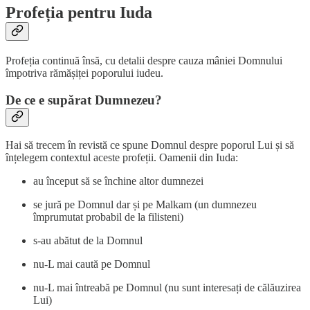
Profeția pentru Iuda
Profeția continuă însă, cu detalii despre cauza mâniei Domnului
împotriva rămășiței poporului iudeu.
De ce e supărat Dumnezeu?
Hai să trecem în revistă ce spune Domnul despre poporul Lui și să
înțelegem contextul aceste profeții. Oamenii din Iuda:
au început să se închine altor dumnezei
se jură pe Domnul dar și pe Malkam (un dumnezeu
împrumutat probabil de la filisteni)
s-au abătut de la Domnul
nu-L mai caută pe Domnul
nu-L mai întreabă pe Domnul (nu sunt interesați de călăuzirea
Lui)