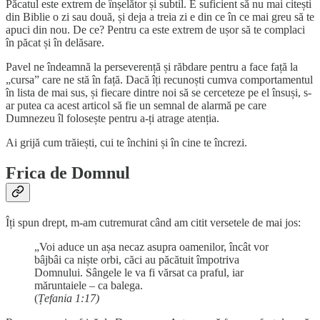
Păcatul este extrem de înșelător și subtil. E suficient să nu mai citești
din Biblie o zi sau două, și deja a treia zi e din ce în ce mai greu să te
apuci din nou. De ce? Pentru ca este extrem de ușor să te complaci
în păcat și în delăsare.
Pavel ne îndeamnă la perseverență și răbdare pentru a face față la
„cursa” care ne stă în față. Dacă îți recunoști cumva comportamentul
în lista de mai sus, și fiecare dintre noi să se cerceteze pe el însuși, s-
ar putea ca acest articol să fie un semnal de alarmă pe care
Dumnezeu îl folosește pentru a-ți atrage atenția.
Ai grijă cum trăiești, cui te închini și în cine te încrezi.
Frica de Domnul
Îți spun drept, m-am cutremurat când am citit versetele de mai jos:
„Voi aduce un așa necaz asupra oamenilor, încât vor
bâjbâi ca niște orbi, căci au păcătuit împotriva
Domnului. Sângele le va fi vărsat ca praful, iar
măruntaiele – ca balega.
(
Țefania 1:17)