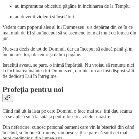
au împrumutat obiceiuri păgâne în închinarea de la Templu
au devenit violenți și înșelători
Vedem cum poporul ales al lui Dumnezeu, s-a depărtat din ce în ce
mai mult de El și au început să se asemene tot mai mult cu lumea din
jur.
Nu s-au dezis de tot de Domnul, dar au început să aducă până și în
închinarea lor, obiceiuri și datini păgâne.
Israeliții aveau, se pare, o inimă împărțită. Nu vroiau să renunțe nici
la închinarea înaintea lui Dumnezeu, dar nici nu au fost dispuși să îi
fie dedicați Lui în întregime.
Profeția pentru noi
Când mă uit la lista pe care Domnul o face mai sus, îmi dau seama
că se aplică sută la sută și pentru biserica zilelor noastre.
Din nefericire, cunosc personal oameni care vin la biserică din când
în când, se îmbracă frumos, zâmbesc și ți se pare că sunt cei mai
buni credincioși din lumea asta.