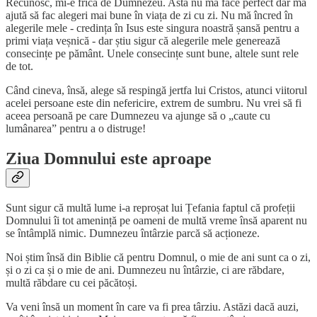
Recunosc, mi-e frică de Dumnezeu. Asta nu mă face perfect dar mă
ajută să fac alegeri mai bune în viața de zi cu zi. Nu mă încred în
alegerile mele - credința în Isus este singura noastră șansă pentru a
primi viața veșnică - dar știu sigur că alegerile mele generează
consecințe pe pământ. Unele consecințe sunt bune, altele sunt rele
de tot.
Când cineva, însă, alege să respingă jertfa lui Cristos, atunci viitorul
acelei persoane este din nefericire, extrem de sumbru. Nu vrei să fi
aceea persoană pe care Dumnezeu va ajunge să o „caute cu
lumânarea” pentru a o distruge!
Ziua Domnului este aproape
Sunt sigur că multă lume i-a reproșat lui Țefania faptul că profeții
Domnului îi tot amenință pe oameni de multă vreme însă aparent nu
se întâmplă nimic. Dumnezeu întârzie parcă să acționeze.
Noi știm însă din Biblie că pentru Domnul, o mie de ani sunt ca o zi,
și o zi ca și o mie de ani. Dumnezeu nu întârzie, ci are răbdare,
multă răbdare cu cei păcătoși.
Va veni însă un moment în care va fi prea târziu. Astăzi dacă auzi,