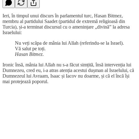
Ieri, în timpul unui discurs în parlamentul turc, Hasan Bitmez,
membru al partidului Saadet (partidul de extremă religioasă din
Turcia), și-a terminat discursul cu o amenințare „divină” la adresa
Israelului:
Nu veți scăpa de mânia lui Allah (referindu-se la Israel).
Vă salut pe toți.
Hasan Bitmez
.
Ironic însă, mânia lui Allah nu s-a făcut simțită, însă intervenția lui
Dumnezeu, cred eu, i-a atras atenția acestui dușman al Israelului, că
Dumnezeul lui Avraam, Isaac și Iacov nu doarme, și că el încă își
mai protejează poporul.