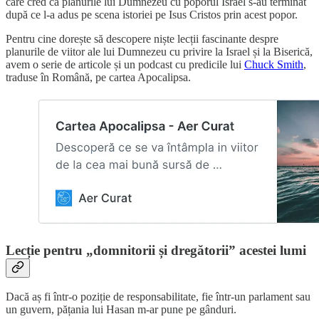
care cred că planurile lui Dumnezeu cu poporul Israel s-au terminat
după ce l-a adus pe scena istoriei pe Isus Cristos prin acest popor.
Pentru cine dorește să descopere niște lecții fascinante despre
planurile de viitor ale lui Dumnezeu cu privire la Israel și la Biserică,
avem o serie de articole și un podcast cu predicile lui
Chuck Smith
,
traduse în Română, pe cartea Apocalipsa.
Lecție pentru „domnitorii și dregătorii” acestei lumi
Dacă aș fi într-o poziție de responsabilitate, fie într-un parlament sau
un guvern, pățania lui Hasan m-ar pune pe gânduri.