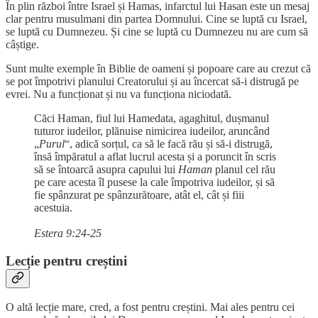
În plin război între Israel și Hamas, infarctul lui Hasan este un mesaj
clar pentru musulmani din partea Domnului. Cine se luptă cu Israel,
se luptă cu Dumnezeu. Și cine se luptă cu Dumnezeu nu are cum să
câștige.
Sunt multe exemple în Biblie de oameni și popoare care au crezut că
se pot împotrivi planului Creatorului și au încercat să-i distrugă pe
evrei. Nu a funcționat și nu va funcționa niciodată.
Căci Haman, fiul lui Hamedata, agaghitul, dușmanul
tuturor iudeilor, plănuise nimicirea iudeilor, aruncând
„
Purul
“, adică sorțul, ca să le facă rău și să-i distrugă,
însă împăratul a aflat lucrul acesta și a poruncit în scris
să se întoarcă asupra capului lui
Haman
planul cel rău
pe care acesta îl pusese la cale împotriva iudeilor, și să
fie spânzurat pe spânzurătoare, atât el, cât și fiii
acestuia.
Estera 9:24-25
Lecție pentru creștini
O altă lecție mare, cred, a fost pentru creștini. Mai ales pentru cei