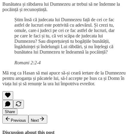
Bunătatea și răbdarea lui Dumnezeu ar trebui să ne îndemne la
pocăință și recunoștință.
Știm însă că judecata lui Dumnezeu față de cei ce fac
astfel de lucruri este potrivită cu adevărul. Și crezi tu,
omule, care-i judeci pe cei ce fac astfel de lucruri, dar
pe care le faci și tu, că vei scăpa de judecata lui
Dumnezeu? Sau disprețuiești tu bogățiile bunătății,
îngăduinței și îndelungii Lui răbdări, și nu înțelegi că
bunătatea lui Dumnezeu te îndeamnă la pocăință?
Romani 2:2-4
Mă rog ca Hasan să mai apuce să-și ceară iertare de la Dumnezeu
pentru aroganța și păcatele lui, să-l accepte pe Isus ca și Domn în
viața lui și să renunțe la ura lui împotriva evreilor.
Share
Previous
Next
Discussion about this post