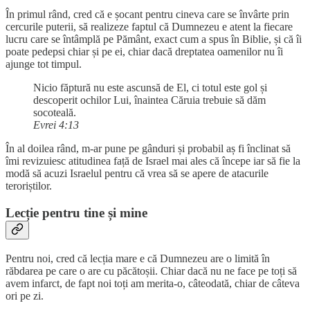
În primul rând, cred că e șocant pentru cineva care se învârte prin
cercurile puterii, să realizeze faptul că Dumnezeu e atent la fiecare
lucru care se întâmplă pe Pământ, exact cum a spus în Biblie, și că îi
poate pedepsi chiar și pe ei, chiar dacă dreptatea oamenilor nu îi
ajunge tot timpul.
Nicio făptură nu este ascunsă de El, ci totul este gol și
descoperit ochilor Lui, înaintea Căruia trebuie să dăm
socoteală.
Evrei 4:13
În al doilea rând, m-ar pune pe gânduri și probabil aș fi înclinat să
îmi revizuiesc atitudinea față de Israel mai ales că începe iar să fie la
modă să acuzi Israelul pentru că vrea să se apere de atacurile
teroriștilor.
Lecție pentru tine și mine
Pentru noi, cred că lecția mare e că Dumnezeu are o limită în
răbdarea pe care o are cu păcătoșii. Chiar dacă nu ne face pe toți să
avem infarct, de fapt noi toți am merita-o, câteodată, chiar de câteva
ori pe zi.