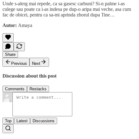
Unde s-alerg mai repede, ca sa gasesc carbuni? Si-n palme i-as
culege sau poate ca i-as indesa pe dup-o aripa mai veche, asa cum
fac de obicei, pentru ca sa-mi aprinda zborul dupa Tine…
Autor:
Amaya
Share
Previous
Next
Discussion about this post
Comments
Restacks
Top
Latest
Discussions