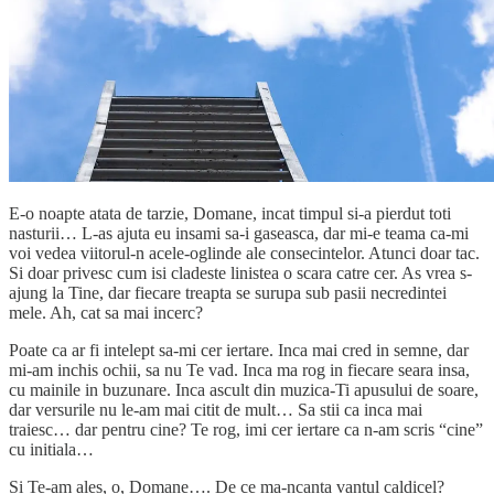
E-o noapte atata de tarzie, Domane, incat timpul si-a pierdut toti
nasturii… L-as ajuta eu insami sa-i gaseasca, dar mi-e teama ca-mi
voi vedea viitorul-n acele-oglinde ale consecintelor. Atunci doar tac.
Si doar privesc cum isi cladeste linistea o scara catre cer. As vrea s-
ajung la Tine, dar fiecare treapta se surupa sub pasii necredintei
mele. Ah, cat sa mai incerc?
Poate ca ar fi intelept sa-mi cer iertare. Inca mai cred in semne, dar
mi-am inchis ochii, sa nu Te vad. Inca ma rog in fiecare seara insa,
cu mainile in buzunare. Inca ascult din muzica-Ti apusului de soare,
dar versurile nu le-am mai citit de mult… Sa stii ca inca mai
traiesc… dar pentru cine? Te rog, imi cer iertare ca n-am scris “cine”
cu initiala…
Si Te-am ales, o, Domane…. De ce ma-ncanta vantul caldicel?