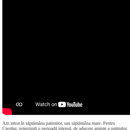
Am intrat în săptămâna patimilor, sau săptămâna mare. Pentru
Creștini, reprezintă o perioadă intensă, de aducere aminte a patimilor