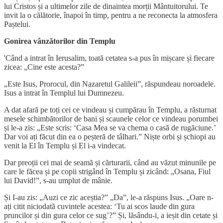
lui Cristos și a ultimelor zile de dinaintea morții Mântuitorului. Te
invit la o călătorie, înapoi în timp, pentru a ne reconecta la atmosfera
Paștelui.
Gonirea vânzătorilor din Templu
'Când a intrat în Ierusalim, toată cetatea s-a pus în mișcare și fiecare
zicea: „Cine este acesta?”
„Este Isus, Prorocul, din Nazaretul Galileii”, răspundeau noroadele.
Isus a intrat în Templul lui Dumnezeu.
A dat afară pe toți cei ce vindeau și cumpărau în Templu, a răsturnat
mesele schimbătorilor de bani și scaunele celor ce vindeau porumbei
și le-a zis: „Este scris: ‘Casa Mea se va chema o casă de rugăciune.’
Dar voi ați făcut din ea o peșteră de tâlhari.” Niște orbi și șchiopi au
venit la El în Templu și El i-a vindecat.
Dar preoții cei mai de seamă și cărturarii, când au văzut minunile pe
care le făcea și pe copii strigând în Templu și zicând: „Osana, Fiul
lui David!”, s-au umplut de mânie.
Și I-au zis: „Auzi ce zic aceștia?” „Da”, le-a răspuns Isus. „Oare n-
ați citit niciodată cuvintele acestea: ‘Tu ai scos laude din gura
pruncilor și din gura celor ce sug’?” Și, lăsându-i, a ieșit din cetate și