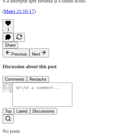
S-a îndreptat spre Betania și a rămas acolo. '
(
Matei 21:10-17
)
1
Share
Previous
Next
Discussion about this post
Comments
Restacks
Top
Latest
Discussions
No posts