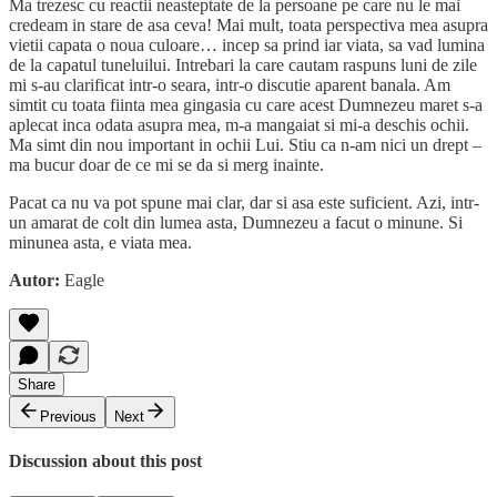
Ma trezesc cu reactii neasteptate de la persoane pe care nu le mai
credeam in stare de asa ceva! Mai mult, toata perspectiva mea asupra
vietii capata o noua culoare… incep sa prind iar viata, sa vad lumina
de la capatul tuneluilui. Intrebari la care cautam raspuns luni de zile
mi s-au clarificat intr-o seara, intr-o discutie aparent banala. Am
simtit cu toata fiinta mea gingasia cu care acest Dumnezeu maret s-a
aplecat inca odata asupra mea, m-a mangaiat si mi-a deschis ochii.
Ma simt din nou important in ochii Lui. Stiu ca n-am nici un drept –
ma bucur doar de ce mi se da si merg inainte.
Pacat ca nu va pot spune mai clar, dar si asa este suficient. Azi, intr-
un amarat de colt din lumea asta, Dumnezeu a facut o minune. Si
minunea asta, e viata mea.
Autor:
Eagle
Share
Previous
Next
Discussion about this post