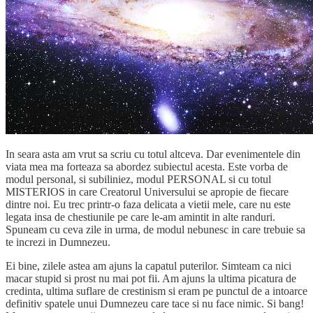
In seara asta am vrut sa scriu cu totul altceva. Dar evenimentele din
viata mea ma forteaza sa abordez subiectul acesta. Este vorba de
modul personal, si subiliniez, modul PERSONAL si cu totul
MISTERIOS in care Creatorul Universului se apropie de fiecare
dintre noi. Eu trec printr-o faza delicata a vietii mele, care nu este
legata insa de chestiunile pe care le-am amintit in alte randuri.
Spuneam cu ceva zile in urma, de modul nebunesc in care trebuie sa
te increzi in Dumnezeu.
Ei bine, zilele astea am ajuns la capatul puterilor. Simteam ca nici
macar stupid si prost nu mai pot fii. Am ajuns la ultima picatura de
credinta, ultima suflare de crestinism si eram pe punctul de a intoarce
definitiv spatele unui Dumnezeu care tace si nu face nimic. Si bang!