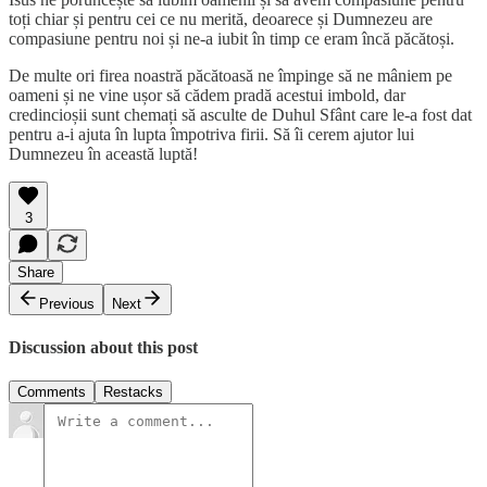
toți chiar și pentru cei ce nu merită, deoarece și Dumnezeu are
compasiune pentru noi și ne-a iubit în timp ce eram încă păcătoși.
De multe ori firea noastră păcătoasă ne împinge să ne mâniem pe
oameni și ne vine ușor să cădem pradă acestui imbold, dar
credincioșii sunt chemați să asculte de Duhul Sfânt care le-a fost dat
pentru a-i ajuta în lupta împotriva firii. Să îi cerem ajutor lui
Dumnezeu în această luptă!
3
Share
Previous
Next
Discussion about this post
Comments
Restacks