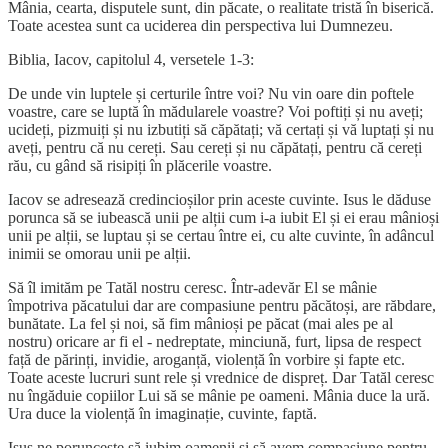
Mânia, cearta, disputele sunt, din păcate, o realitate tristă în biserică.
Toate acestea sunt ca uciderea din perspectiva lui Dumnezeu.
Biblia, Iacov, capitolul 4, versetele 1-3:
De unde vin luptele și certurile între voi? Nu vin oare din poftele
voastre, care se luptă în mădularele voastre? Voi poftiți și nu aveți;
ucideți, pizmuiți și nu izbutiți să căpătați; vă certați și vă luptați și nu
aveți, pentru că nu cereți. Sau cereți și nu căpătați, pentru că cereți
rău, cu gând să risipiți în plăcerile voastre.
Iacov se adresează credincioșilor prin aceste cuvinte. Isus le dăduse
porunca să se iubească unii pe alții cum i-a iubit El și ei erau mânioși
unii pe alții, se luptau și se certau între ei, cu alte cuvinte, în adâncul
inimii se omorau unii pe alții.
Să îl imităm pe Tatăl nostru ceresc. Într-adevăr El se mânie
împotriva păcatului dar are compasiune pentru păcătoși, are răbdare,
bunătate. La fel și noi, să fim mânioși pe păcat (mai ales pe al
nostru) oricare ar fi el - nedreptate, minciună, furt, lipsa de respect
față de părinți, invidie, aroganță, violență în vorbire și fapte etc.
Toate aceste lucruri sunt rele și vrednice de dispreț. Dar Tatăl ceresc
nu îngăduie copiilor Lui să se mânie pe oameni. Mânia duce la ură.
Ura duce la violență în imaginație, cuvinte, faptă.
Isus ne poruncește să iubim oamenii și să avem compasiune pentru