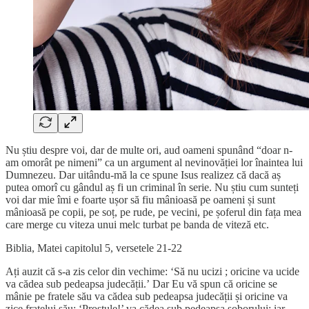
Nu știu despre voi, dar de multe ori, aud oameni spunând “doar n-
am omorât pe nimeni” ca un argument al nevinovăției lor înaintea lui
Dumnezeu. Dar uitându-mă la ce spune Isus realizez că dacă aș
putea omorî cu gândul aș fi un criminal în serie. Nu știu cum sunteți
voi dar mie îmi e foarte ușor să fiu mânioasă pe oameni și sunt
mânioasă pe copii, pe soț, pe rude, pe vecini, pe șoferul din fața mea
care merge cu viteza unui melc turbat pe banda de viteză etc.
Biblia, Matei capitolul 5, versetele 21-22
Ați auzit că s-a zis celor din vechime: ‘Să nu ucizi ; oricine va ucide
va cădea sub pedeapsa judecății.’ Dar Eu vă spun că oricine se
mânie pe fratele său va cădea sub pedeapsa judecății și oricine va
zice fratelui său: ‘Prostule!’ va cădea sub pedeapsa soborului; iar