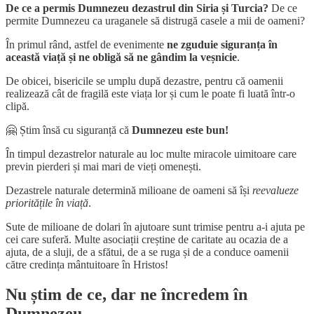
De ce a permis Dumnezeu dezastrul din Siria și Turcia?
De ce
permite Dumnezeu ca uraganele să distrugă casele a mii de oameni?
În primul rând, astfel de evenimente
ne zguduie siguranța în
această viață și ne obligă să ne gândim la veșnicie
.
De obicei, bisericile se umplu după dezastre, pentru că oamenii
realizează cât de fragilă este viața lor și cum le poate fi luată într-o
clipă.
🤗 Știm însă cu siguranță că
Dumnezeu este bun!
În timpul dezastrelor naturale au loc multe miracole uimitoare care
previn pierderi și mai mari de vieți omenești.
Dezastrele naturale determină milioane de oameni să își
reevalueze
prioritățile în viață
.
Sute de milioane de dolari în ajutoare sunt trimise pentru a-i ajuta pe
cei care suferă. Multe asociații creștine de caritate au ocazia de a
ajuta, de a sluji, de a sfătui, de a se ruga și de a conduce oamenii
către credința mântuitoare în Hristos!
Nu știm de ce, dar ne încredem în
Dumnezeu