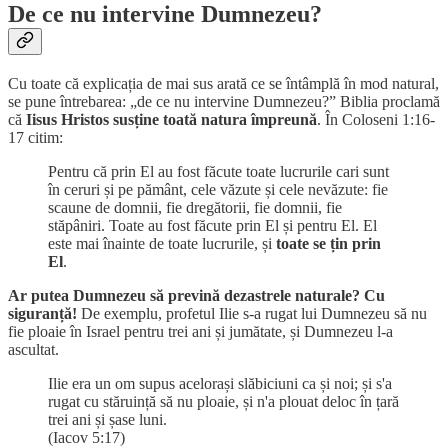
De ce nu intervine Dumnezeu?
Cu toate că explicația de mai sus arată ce se întâmplă în mod natural,
se pune întrebarea: „de ce nu intervine Dumnezeu?” Biblia proclamă
că
Iisus Hristos susține toată natura împreună
. În Coloseni 1:16-
17 citim:
Pentru că prin El au fost făcute toate lucrurile cari sunt
în ceruri și pe pământ, cele văzute și cele nevăzute: fie
scaune de domnii, fie dregătorii, fie domnii, fie
stăpâniri. Toate au fost făcute prin El și pentru El. El
este mai înainte de toate lucrurile, și
toate se țin prin
El
.
Ar putea Dumnezeu să prevină dezastrele naturale? Cu
siguranță!
De exemplu, profetul Ilie s-a rugat lui Dumnezeu să nu
fie ploaie în Israel pentru trei ani și jumătate, și Dumnezeu l-a
ascultat.
Ilie era un om supus acelorași slăbiciuni ca și noi; și s'a
rugat cu stăruință să nu ploaie, și n'a plouat deloc în țară
trei ani și șase luni.
(Iacov 5:17)