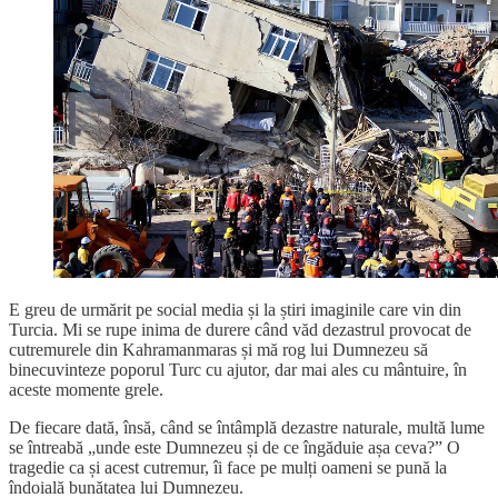
E greu de urmărit pe social media și la știri imaginile care vin din
Turcia. Mi se rupe inima de durere când văd dezastrul provocat de
cutremurele din Kahramanmaras și mă rog lui Dumnezeu să
binecuvinteze poporul Turc cu ajutor, dar mai ales cu mântuire, în
aceste momente grele.
De fiecare dată, însă, când se întâmplă dezastre naturale, multă lume
se întreabă „unde este Dumnezeu și de ce îngăduie așa ceva?” O
tragedie ca și acest cutremur, îi face pe mulți oameni se pună la
îndoială bunătatea lui Dumnezeu.