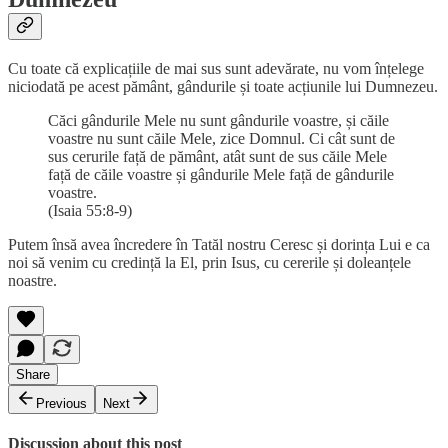
Cu toate că explicațiile de mai sus sunt adevărate, nu vom înțelege
niciodată pe acest pământ, gândurile și toate acțiunile lui Dumnezeu.
Căci gândurile Mele nu sunt gândurile voastre, și căile
voastre nu sunt căile Mele, zice Domnul. Ci cât sunt de
sus cerurile față de pământ, atât sunt de sus căile Mele
față de căile voastre și gândurile Mele față de gândurile
voastre.
(Isaia 55:8-9)
Putem însă avea încredere în Tatăl nostru Ceresc și dorința Lui e ca
noi să venim cu credință la El, prin Isus, cu cererile și doleanțele
noastre.
Share
Previous
Next
Discussion about this post