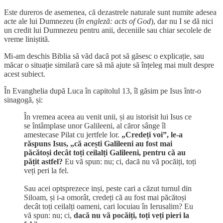
Este dureros de asemenea, că dezastrele naturale sunt numite adesea
acte ale lui Dumnezeu (
în engleză: acts of God
), dar nu I se dă nici
un credit lui Dumnezeu pentru anii, deceniile sau chiar secolele de
vreme liniștită.
Mi-am deschis Biblia să văd dacă pot să găsesc o explicație, sau
măcar o situație similară care să mă ajute să înțeleg mai mult despre
acest subiect.
În Evanghelia după Luca în capitolul 13, îl găsim pe Isus într-o
sinagogă, și:
În vremea aceea au venit unii, și au istorisit lui Isus ce
se întâmplase unor Galileeni, al căror sânge îl
amestecase Pilat cu jertfele lor.
„Credeți voi”, le-a
răspuns Isus, „că acești Galileeni au fost mai
păcătoși decât toți ceilalți Galileeni, pentru că au
pățit astfel?
Eu vă spun: nu; ci, dacă nu vă pocăiți, toți
veți peri la fel.
Sau acei optsprezece inși, peste cari a căzut turnul din
Siloam, și i-a omorât, credeți că au fost mai păcătoși
decât toți ceilalți oameni, cari locuiau în Ierusalim? Eu
vă spun: nu; ci,
dacă nu vă pocăiți, toți veți pieri la