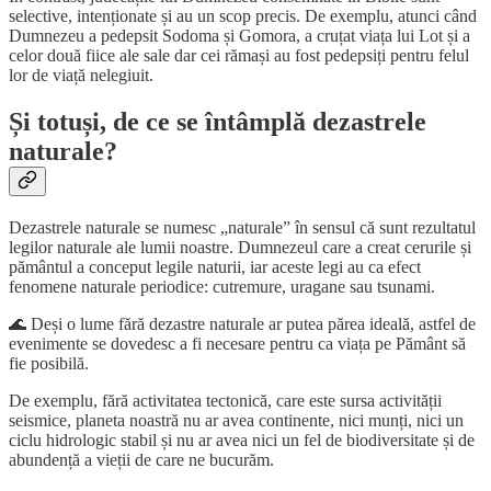
selective, intenționate și au un scop precis. De exemplu, atunci când
Dumnezeu a pedepsit Sodoma și Gomora, a cruțat viața lui Lot și a
celor două fiice ale sale dar cei rămași au fost pedepsiți pentru felul
lor de viață nelegiuit.
Și totuși, de ce se întâmplă dezastrele
naturale?
Dezastrele naturale se numesc „naturale” în sensul că sunt rezultatul
legilor naturale ale lumii noastre. Dumnezeul care a creat cerurile și
pământul a conceput legile naturii, iar aceste legi au ca efect
fenomene naturale periodice: cutremure, uragane sau tsunami.
🌊 Deși o lume fără dezastre naturale ar putea părea ideală, astfel de
evenimente se dovedesc a fi necesare pentru ca viața pe Pământ să
fie posibilă.
De exemplu, fără activitatea tectonică, care este sursa activității
seismice, planeta noastră nu ar avea continente, nici munți, nici un
ciclu hidrologic stabil și nu ar avea nici un fel de biodiversitate și de
abundență a vieții de care ne bucurăm.