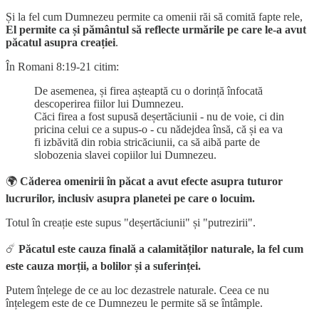
Și la fel cum Dumnezeu permite ca omenii răi să comită fapte rele,
El permite ca și pământul să reflecte urmările pe care le-a avut
păcatul asupra creației
.
În Romani 8:19-21 citim:
De asemenea, și firea așteaptă cu o dorință înfocată
descoperirea fiilor lui Dumnezeu.
Căci firea a fost supusă deșertăciunii - nu de voie, ci din
pricina celui ce a supus-o - cu nădejdea însă, că și ea va
fi izbăvită din robia stricăciunii, ca să aibă parte de
slobozenia slavei copiilor lui Dumnezeu.
🌍
Căderea omenirii în păcat a avut efecte asupra tuturor
lucrurilor, inclusiv asupra planetei pe care o locuim.
Totul în creație este supus "deșertăciunii" și "putrezirii".
☄️
Păcatul este cauza finală a calamităților naturale, la fel cum
este cauza morții, a bolilor și a suferinței.
Putem înțelege de ce au loc dezastrele naturale. Ceea ce nu
înțelegem este de ce Dumnezeu le permite să se întâmple.