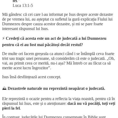
fel
.”
Luca 13:1-5
Mă gândesc că cei care l-au informat pe Isus despre aceste dezastre
de pe vremea lui, au așteptat cu sufletul la gură explicația Fiului lui
Dumnezeu despre cauza acestor dezastre, și mi se pare foarte
interesant răspunsul lui Isus.
⚡
Credeți că acesta este un act de judecată a lui Dumnezeu
pentru că ei au fost mai păcătoși decât restul?
De multe ori facem greșeala ca atunci când i se întâmplă ceva foarte
trist sau tragic unei persoane, să considerăm că este o judecată. „Oh,
vai, au primit ceea ce merită, nu-i așa? Mă întreb ce au făcut ca să
merite acest lucru îngrozitor”.
Isus însă desființează acest concept.
⛰️
Dezastrele naturale nu reprezintă neapărat o judecată.
Ele reprezintă o ocazie pentru a reflecta la viața noastră, pentru că în
răspunsul lui Isus, este și o atenționare:
dacă nu vă pocăiți, toți veți
pieri la fel
.
În contrast, judecățile lui Dumnezeu consemnate în Biblie sunt