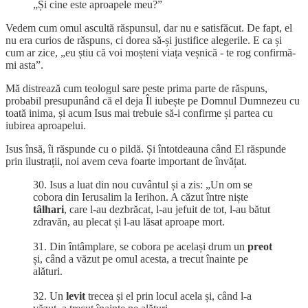
„Și cine este aproapele meu?”
Vedem cum omul ascultă răspunsul, dar nu e satisfăcut. De fapt, el
nu era curios de răspuns, ci dorea să-și justifice alegerile. E ca și
cum ar zice, „eu știu că voi moșteni viața veșnică - te rog confirmă-
mi asta”.
Mă distrează cum teologul sare peste prima parte de răspuns,
probabil presupunând că el deja Îl iubește pe Domnul Dumnezeu cu
toată inima, și acum Isus mai trebuie să-i confirme și partea cu
iubirea aproapelui.
Isus însă, îi răspunde cu o pildă. Și întotdeauna când El răspunde
prin ilustrații, noi avem ceva foarte important de învățat.
30. Isus a luat din nou cuvântul și a zis: „Un om se
cobora din Ierusalim la Ierihon. A căzut între niște
tâlhari
, care l-au dezbrăcat, l-au jefuit de tot, l-au bătut
zdravăn, au plecat și l-au lăsat aproape mort.
31. Din întâmplare, se cobora pe același drum un
preot
și, când a văzut pe omul acesta, a trecut înainte pe
alături.
32. Un
levit
trecea și el prin locul acela și, când l-a