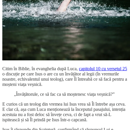
Citim în Biblie, în evanghelia după Luca,
capitolul 10 cu versetul 25
o discuție pe care Isus o are cu un învățător al legii (în vremurile
noastre, echivalentul unui teolog), care Îl întreabă ce să facă pentru a
moșteni viața veșnică.
„Învățătorule, ce să fac ca să moștenesc viața veșnică?”
E curios că un teolog din vremea lui Isus vrea să Îl întrebe așa ceva.
E clar că, așa cum Luca menționează la începutul pasajului, intenția
acestuia nu a fost deloc să învețe ceva, ci de fapt a vrut să-L
ispitească și să Îl prindă pe Isus într-o capcană.
Isus îi răspunde din Scriptură, confirmând că răspunsul Lui e