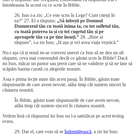
întotdeauna în acord cu ce scrie în Biblie.
26. Isus i-a zis: „Ce este scris în Lege? Cum citești în
ea?” 27. El a răspuns:
„Să iubești pe Domnul
Dumnezeul tău cu toată inima ta, cu tot sufletul tău,
cu toată puterea ta și cu tot cugetul tău și pe
aproapele tău ca pe tine însuți.”
28. „Bine ai
răspuns”, i-a zis Isus; „fă așa și vei avea viața veșnică.”
Nu-i așa că și nouă ne-ar conveni uneori ca Isus să ne dea un alt
răspuns, ceva mai convenabil decât ce găsim scris în Biblie? Dacă
nu Isus, măcar un pastor sau preot care să ne valideze și să ne lase să
scăpăm basma curată cu alegerile noastre.
Asta e prima lecție mare din acest pasaj. În Biblie, găsim toate
răspunsurile de care avem nevoie, atâta timp cât suntem sinceri în
căutarea noastră.
În Biblie, găsim toate răspunsurile de care avem nevoie,
atâta timp cât suntem sinceri în căutarea noastră.
Vedem însă că răspunsul lui Isus nu l-a satisfăcut pe acest teolog
evreu.
29. Dar el, care voia să se
îndreptățească
, a zis lui Isus: