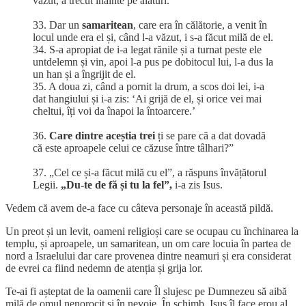
văzut, a trecut înainte pe alături.
33. Dar un
samaritean
, care era în călătorie, a venit în
locul unde era el și, când l-a văzut, i s-a făcut milă de el.
34. S-a apropiat de i-a legat rănile și a turnat peste ele
untdelemn și vin, apoi l-a pus pe dobitocul lui, l-a dus la
un han și a îngrijit de el.
35. A doua zi, când a pornit la drum, a scos doi lei, i-a
dat hangiului și i-a zis: ‘Ai grijă de el, și orice vei mai
cheltui, îți voi da înapoi la întoarcere.’
36.
Care dintre aceștia trei
ți se pare că a dat dovadă
că este aproapele celui ce căzuse între tâlhari?”
37. „Cel ce și-a făcut milă cu el”, a răspuns învățătorul
Legii.
„Du-te de fă și tu la fel”,
i-a zis Isus.
Vedem că avem de-a face cu câteva personaje în această pildă.
Un preot și un levit, oameni religioși care se ocupau cu închinarea la
templu, și aproapele, un samaritean, un om care locuia în partea de
nord a Israelului dar care provenea dintre neamuri și era considerat
de evrei ca fiind nedemn de atenția și grija lor.
Te-ai fi așteptat de la oamenii care Îl slujesc pe Dumnezeu să aibă
milă de omul nenorocit și în nevoie. În schimb, Isus îl face erou al