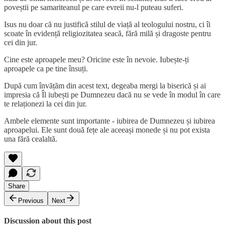
poveștii pe samariteanul pe care evreii nu-l puteau suferi.
Isus nu doar că nu justifică stilul de viață al teologului nostru, ci îi
scoate în evidență religiozitatea seacă, fără milă și dragoste pentru
cei din jur.
Cine este aproapele meu? Oricine este în nevoie. Iubește-ți
aproapele ca pe tine însuți.
După cum învățăm din acest text, degeaba mergi la biserică și ai
impresia că Îl iubești pe Dumnezeu dacă nu se vede în modul în care
te relaționezi la cei din jur.
Ambele elemente sunt importante - iubirea de Dumnezeu și iubirea
aproapelui. Ele sunt două fețe ale aceeași monede și nu pot exista
una fără cealaltă.
Share
Previous
Next
Discussion about this post