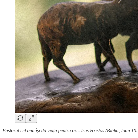
Păstorul cel bun își dă viața pentru oi. - Isus Hristos (Biblia, Ioan 10