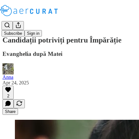
Subscribe
Sign in
Candidații potriviți pentru Împărăție
Evanghelia după Matei
Anna
Apr 24, 2025
2
Share