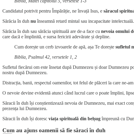
Biblia, Matei capitolul 5, versetele 1-3
Candidatul potrivit pentru Împărăție, ne învață Isus, e
săracul spiritu
Sărăcia în duh
nu
înseamnă retard mintal sau incapacitate intelectuală.
Sărăcia în duh sau sărăcia spirituală are de-a face cu
nevoia omului d
care dacă e împlinită, e sursa fericirii adevărate și depline.
Cum dorește un cerb izvoarele de apă, așa Te dorește
sufletul 
Biblia, Psalmul 42, versetele 1, 2
Sufletul fiecărui om este însetat după Dumnezeu și doar Dumnezeu po
nostru după Dumnezeu.
Distracția, banii, respectul oamenilor, tot felul de plăceri la care ne-a
O nevoie devine evidentă atunci când lucrul care o poate împlini, lipse
Săracii în duh își conștientizează nevoia de Dumnezeu, mai exact conș
prezența lui Dumnezeu.
Săracii în duh își doresc
viața spirituală din belșug
împreună cu Dumne
Cum au ajuns oamenii să fie săraci în duh