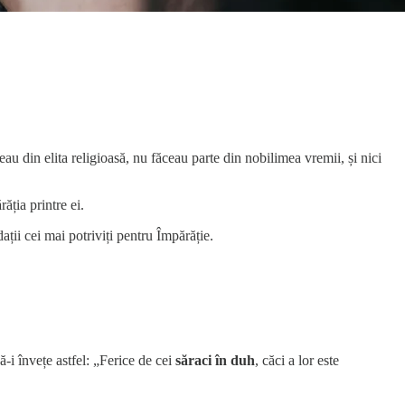
au din elita religioasă, nu făceau parte din nobilimea vremii, și nici
ția printre ei.
ții cei mai potriviți pentru Împărăție.
-i învețe astfel: „Ferice de cei
săraci în duh
, căci a lor este