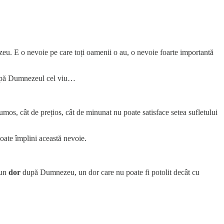
u. E o nevoie pe care toți oamenii o au, o nevoie foarte importantă
pă Dumnezeul cel viu…
frumos, cât de prețios, cât de minunat nu poate satisface setea sufletului
oate împlini această nevoie.
 un
dor
după Dumnezeu, un dor care nu poate fi potolit decât cu