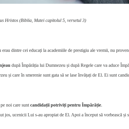
us Hristos (Biblia, Matei capitolul 5, versetul 3)
u erau dintre cei educați la academiile de prestigiu ale vremii, nu provene
njeau
după Împărăția lui Dumnezeu și după Regele care va aduce Împără
 și care în smerenie sunt gata să se lase învățați de El. Ei sunt candida
i pe noi care sunt
candidații potriviți pentru Împărăție
.
t jos, ucenicii Lui s-au apropiat de El. Apoi a început să vorbească și să