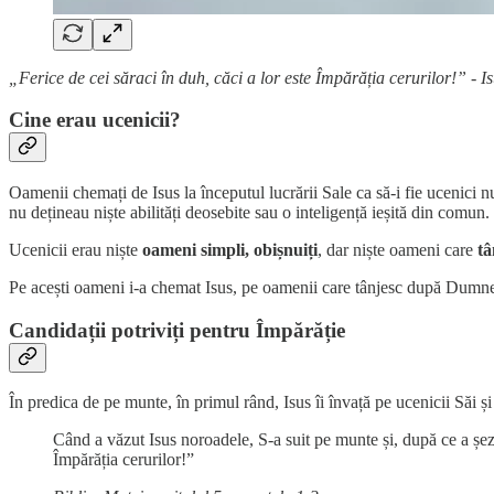
„Ferice de cei săraci în duh, căci a lor este Împărăția cerurilor!” - Is
Cine erau ucenicii?
Oamenii chemați de Isus la începutul lucrării Sale ca să-i fie ucenici n
nu dețineau niște abilități deosebite sau o inteligență ieșită din comun.
Ucenicii erau niște
oameni simpli, obișnuiți
, dar niște oameni care
tâ
Pe acești oameni i-a chemat Isus, pe oamenii care tânjesc după Dumnezeu
Candidații potriviți pentru Împărăție
În predica de pe munte, în primul rând, Isus îi învață pe ucenicii Săi ș
Când a văzut Isus noroadele, S-a suit pe munte și, după ce a șezu
Împărăția cerurilor!”