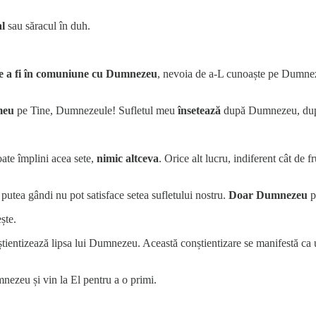
al
sau săracul în duh.
e a fi în comuniune cu Dumnezeu
, nevoia de a-L cunoaște pe Dumneze
meu
pe Tine, Dumnezeule! Sufletul meu
însetează
după Dumnezeu, du
ate împlini acea sete,
nimic altceva
. Orice alt lucru, indiferent cât de 
m putea gândi nu pot satisface setea sufletului nostru.
Doar Dumnezeu
p
ște.
tientizează lipsa lui Dumnezeu. Această conștientizare se manifestă ca
zeu și vin la El pentru a o primi.